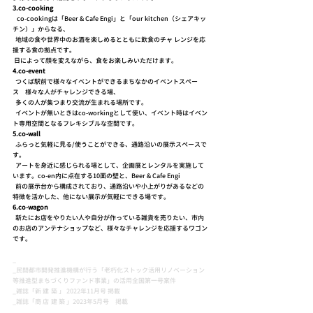
3.co-cooking
co-cookingは「Beer & Cafe Engi」と「our kitchen（シェアキッ
チン）」からなる、
地域の食や世界中のお酒を楽しめるとともに飲食のチャ レンジを応
援する食の拠点です。
日によって顔を変えながら、食をお楽しみいただけます。
4.co-event
つくば駅前で様々なイベントができるまちなかのイベントスペー
ス 様々な人がチャレンジできる場、
多くの人が集つまり交流が生まれる場所です。
イベントが無いときはco-workingとして使い、イベント時はイベン
ト専用空間となるフレキシブルな空間です。
5.
co-wall
ふらっと気軽に見る/使うことができる、通路沿いの展示スペースで
す。
アートを身近に感じられる場として、企画展とレンタルを実施して
います。co-en内に点在する10面の壁と、Beer & Cafe Engi
前の展示台から構成されており、通路沿いや小上がりがあるなどの
特徴を活かした、他にない展示が気軽にできる場です。
6.co-wagon
新たにお店をやりたい人や自分が作っている雑貨を売りたい、市内
のお店のアンテナショップなど、様々なチャレンジを応援するワゴン
です。
_
_民間都市開発推進機構が行う「老朽化ストック活用リノベーション
等推進型まちづくりファンド事業」の活用全国第一号案件
_雑誌「
新建築
」 2022年11月号 掲載
_雑誌「
商店建築
」
2023年5月号 掲載