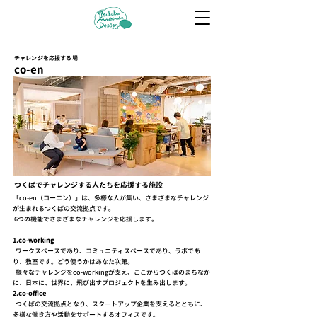
チャレンジを応援する場
co-en
つくばでチャレンジする人たちを応援する施設
「co-en（コーエン）」は、多様な人が集い、さまざまなチャレンジ
が生まれるつくばの交流拠点です。
6つの機能でさまざまなチャレンジを応援します。
1.co-working
ワークスペースであり、コミュニティスペースであり、ラボであ
り、教室です。どう使うかはあなた次第。
様々なチャレンジをco-workingが支え、ここからつくばのまちなか
に、日本に、世界に、飛び出すプロジェクトを生み出します。
2.co-office
つくばの交流拠点となり、スタートアップ企業を支えるとともに、
多様な働き方や活動をサポートするオフィスです。