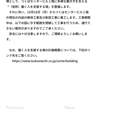
環として、つくばセンタービル１階に多様な働き方を支える
「（仮称）働く人を支援する場」を整備します。
それに伴い、10月18日（月）からつくばセンタービル１階
の現在の内装の解体工事及び新設工事に着工します。工事期間
中は、以下の図に示す範囲を閉鎖して工事を行うため、通行で
きない箇所がありますのでご了承ください。
安全には十分注意しますので、ご理解よろしくお願いしま
す。
なお、働く人を支援する場の計画概要については、下記のリ
ンク先をご覧ください。
https://www.tsukumachi.co.jp/centerbuilding
Previous
Next