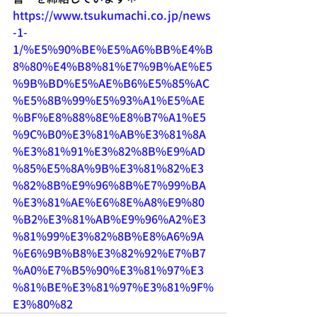
https://www.tsukumachi.co.jp/news
-1-
1/%E5%90%BE%E5%A6%BB%E4%B
8%80%E4%B8%81%E7%9B%AE%E5
%9B%BD%E5%AE%B6%E5%85%AC
%E5%8B%99%E5%93%A1%E5%AE
%BF%E8%88%8E%E8%B7%A1%E5
%9C%B0%E3%81%AB%E3%81%8A
%E3%81%91%E3%82%8B%E9%AD
%85%E5%8A%9B%E3%81%82%E3
%82%8B%E9%96%8B%E7%99%BA
%E3%81%AE%E6%8E%A8%E9%80
%B2%E3%81%AB%E9%96%A2%E3
%81%99%E3%82%8B%E8%A6%9A
%E6%9B%B8%E3%82%92%E7%B7
%A0%E7%B5%90%E3%81%97%E3
%81%BE%E3%81%97%E3%81%9F%
E3%80%82