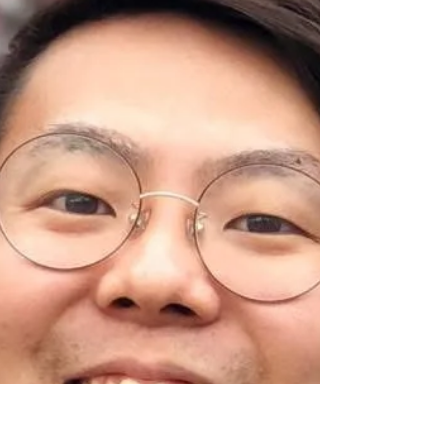
を目的に企画しました。 公募による12団体が登場
し、熱い思いを共有いただきました。 📌 イベント
の様子 12名の登壇者がそれぞれの「幕開けたい」
思いを5分間で発表し、その後、５名のメンターに
よる応援コメントや質疑応答の時間がありまし
た。 写真は鷲田さん メンターのみなさまのご紹
介はこちら 登壇者の思いに真剣に耳を傾ける時間
になりました！ 誰もが抱える共通の悩みに、会場
全体でうなずく場面もみられました。 今回のイベ
ントでは、登壇者の思いやアイディアの完成度・
成果を競うのではなく、まだ輪郭の定まらな
い "はじまり" の段階にある挑戦を共有してい
ただきました。登壇者の試行錯誤や迷いも含めた
言葉に触れることで、聞き手一人ひとりがそれを
自分ごととして受け取り、考えを深め