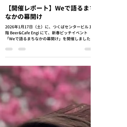
info305435
1月23日
読了時間: 5分
【開催レポート】Weで語るまち
なかの幕開け
2026年1月17日（土）に、つくばセンタービル１
階 Beer&Cafe Engi にて、新春ピッチイベント
「Weで語るまちなかの幕開け」を開催しました。
このイベントは、これから始めたいこと・現在取
り組んでいることの挑戦や思いを共有し、新たな
つながりや応援しあえるきっかけを創出すること