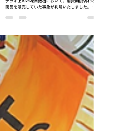
info305435
2月10日
読了時間: 1分
【お詫びとお知らせ】
弊社が管理しております、つくばペデストリアン
デッキ上の冷凍自販機において、消費期限切れの
商品を販売していた事象が判明いたしました。 本
件は、つくばまちなかデザイン株式会社の商品管
理不足およびコミュニケーションの不備によるも
のであり、ご利用のお客様ならびに焼き菓子工房
キュンメルさまに、深くお詫び申し上げます。該
当商品をご購入された方には、返金対応をさせて
いただきます。 また、該当の商品ですが、安全の
ため実際の消費期限よりも短く設定しておりま
す。もし召し上がってしまった場合でも安全です
ので、ご安心ください。 お手数ではございます
が、詳細は下記をご確認のうえ、ご連絡をお願い
いたします。 ▼詳細・お問い合わせ メール：
info@tsukumachi.co.jp 会社代表番号：029-869-
7229 担当携帯番号：080-2214-0549 ※メールのご
返信につきましては、大変恐縮ではございます