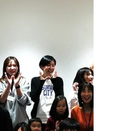
化を柔軟に受け止め、つくばのまちがさらに輝く
未来となることを目指して、新体制のもとで新た
な挑戦をスタートいたします。 新体制のスタート
にあたり、これまでまちづくり会社としての基盤
整備を牽引してきた前代表の内山博文、および先
頭に立ってこれからのつくばをデザインしていく
新代表の池田重人より、日頃から支えてくださっ
ているみなさまへ感謝と決意を込めたご挨拶をお
届けします。 前代表からのご挨拶 私、内山博文
は、6月3