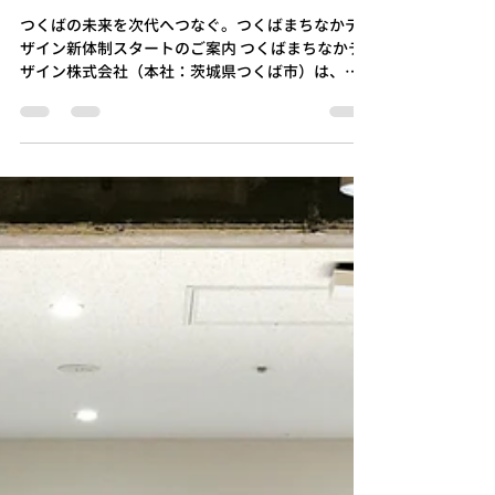
info305435
7月8日
読了時間: 4分
つくばの未来を次代へつなぐ。
つくばまちなかデザイン株式会
社、新代表取締役就任と新体制
スタートのご案内
つくばの未来を次代へつなぐ。つくばまちなかデ
ザイン新体制スタートのご案内 つくばまちなかデ
ザイン株式会社（本社：茨城県つくば市）は、
2026年6月30日付をもちまして、代表取締役が交
代し、新たな体制へと移行いたしましたことをお
知らせいたします。 当社は2021年の設立以来、つ
くばセンタービル内における共創空間「co-en（コ
ーエン）」の開業をはじめ、つくば駅周辺のセン
ター地区を中心に、まちの賑わい創出やパブリッ
クスペースの活用、社会実験のサポートなどに奔
走してまいりました。 これまで築き上げてきた地
域のみなさまとの絆を大切にしながら、社会の変