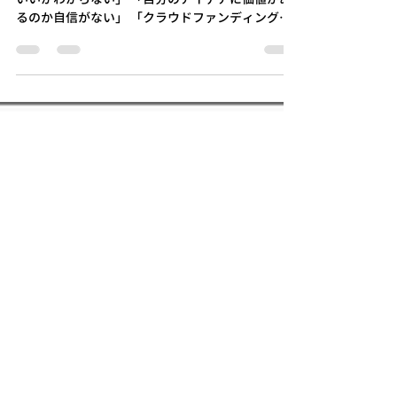
（全３回）
「やってみたいことはあるけれど、どう始めたら
いいかわからない」 「自分のアイデアに価値があ
るのか自信がない」 「クラウドファンディングっ
て難しそう」 この講座は、そんな方のための クラ
ウドファンディング実践講座です。 クラウドファ
ンディングは、特別な人だけのものではなく、
「誰かの役に立ちたい」「こんな活動をしてみた
い」という小さな想いからでも始めることができ
る挑戦の手法です。 本講座では、クラウドファン
ディングの基本を学ぶだけでなく、実際に 自分の
プロジェクトページを作るところまで伴走しま
す。 参加者同士でアイデアを共有しながらブラッ
シュアップし、最終回ではプロジェクトを発表す
る場も設けます。 この講座で得られること ・クラ
ウドファンディングの基本がわかる ・自分のアイ
デアをプロジェクトとして整理できる ・プロジェ
クトページの作成をスタートできる ・参加者同士
の交流・フィードバック ・地域で挑戦する仲間と
のつながり こんな方におすすめ ・地域で新しい活
動を始めたい方 ・アイデアを形にしてみたい方 ・