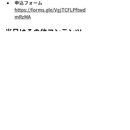
申込フォーム
https://forms.gle/VgjTCFLPftwd
mRzMA
当日はその他コンテンツ
も盛りだくさん
詳細はco-enのHP
でチェック！
お問い合わせ先
つくばまちなかデザイン株式会社
メール：
info@tsukumachi.co.jp
電話：029-869-7229（平日9:00-
17:30）